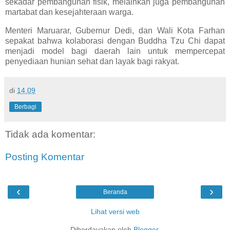
sekadar pembangunan fisik, melainkan juga pembangunan
martabat dan kesejahteraan warga.
Menteri Maruarar, Gubernur Dedi, dan Wali Kota Farhan
sepakat bahwa kolaborasi dengan Buddha Tzu Chi dapat
menjadi model bagi daerah lain untuk mempercepat
penyediaan hunian sehat dan layak bagi rakyat.
di
14.09
Berbagi
Tidak ada komentar:
Posting Komentar
‹
›
Beranda
Lihat versi web
Diberdayakan oleh
Blogger
.