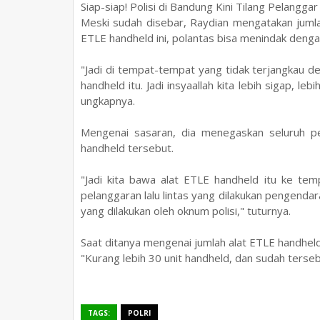
Siap-siap! Polisi di Bandung Kini Tilang Pelangga
Meski sudah disebar, Raydian mengatakan jumla
ETLE handheld ini, polantas bisa menindak dengan
"Jadi di tempat-tempat yang tidak terjangkau d
handheld itu. Jadi insyaallah kita lebih sigap, l
ungkapnya.
Mengenai sasaran, dia menegaskan seluruh pe
handheld tersebut.
"Jadi kita bawa alat ETLE handheld itu ke tem
pelanggaran lalu lintas yang dilakukan pengendara
yang dilakukan oleh oknum polisi," tuturnya.
Saat ditanya mengenai jumlah alat ETLE handheld
"Kurang lebih 30 unit handheld, dan sudah terseba
TAGS:
POLRI