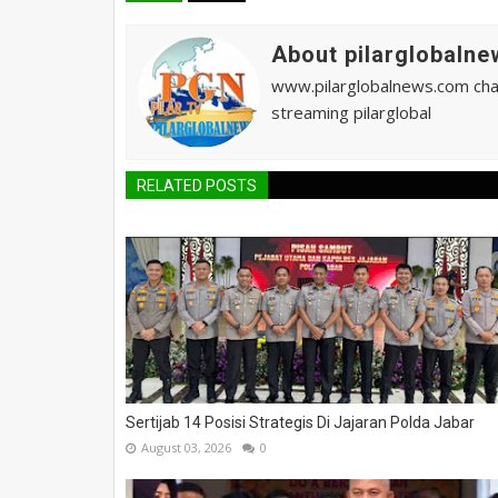
About pilarglobalne
www.pilarglobalnews.com chann
streaming pilarglobal
RELATED POSTS
Sertijab 14 Posisi Strategis Di Jajaran Polda Jabar
August 03, 2026
0