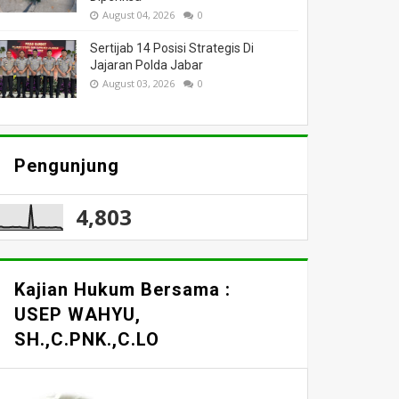
August 04, 2026
0
Sertijab 14 Posisi Strategis Di
Jajaran Polda Jabar
August 03, 2026
0
Pengunjung
4,803
Kajian Hukum Bersama :
USEP WAHYU,
SH.,C.PNK.,C.LO