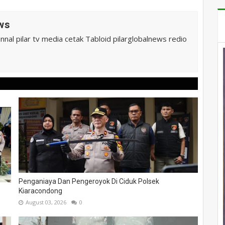
ws
al pilar tv media cetak Tabloid pilarglobalnews redio
Penganiaya Dan Pengeroyok Di Ciduk Polsek
Kiaracondong
August 03, 2026
0