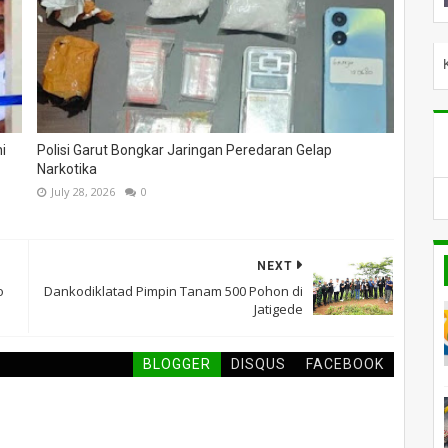
SELAMAT DATANG DI PILARGLOBALNEWS NIKMATI DAN TE
i
Polisi Garut Bongkar Jaringan Peredaran Gelap
Narkotika
July 28, 2026
0
NEXT
o
Dankodiklatad Pimpin Tanam 500 Pohon di
Jatigede
BLOGGER
DISQUS
FACEBOOK