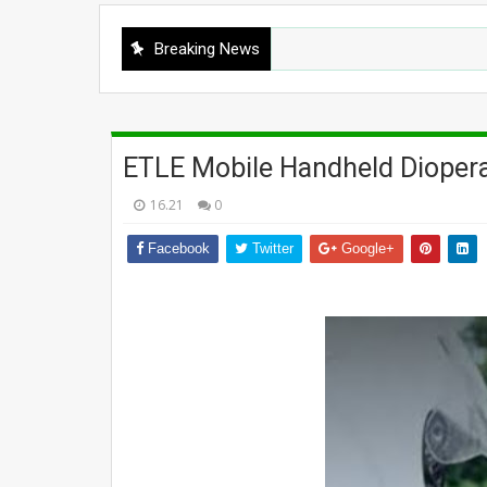
Breaking News
ETLE Mobile Handheld Diopera
16.21
0
Facebook
Twitter
Google+