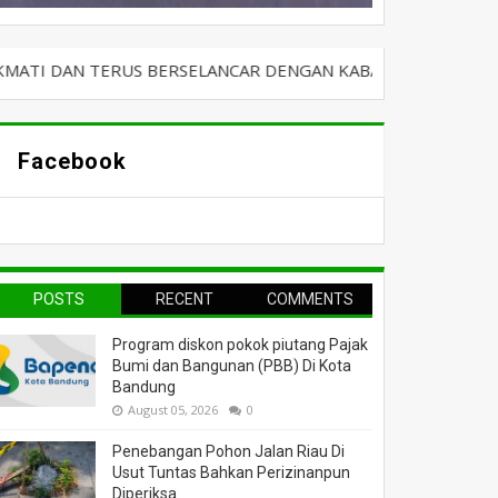
RUS BERSELANCAR DENGAN KABAR TERBARU DAN ARTIKEL MEN
Facebook
POSTS
RECENT
COMMENTS
Program diskon pokok piutang Pajak
Bumi dan Bangunan (PBB) Di Kota
Bandung
August 05, 2026
0
Penebangan Pohon Jalan Riau Di
Usut Tuntas Bahkan Perizinanpun
Diperiksa