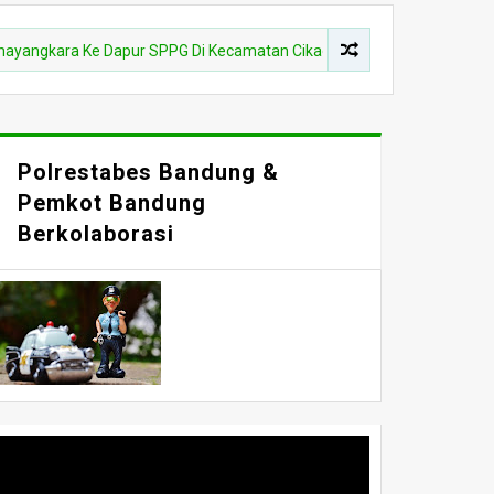
a Ke Dapur SPPG Di Kecamatan Cikao
BANDUNG RAYA
Hak B
Polrestabes Bandung &
Pemkot Bandung
Berkolaborasi