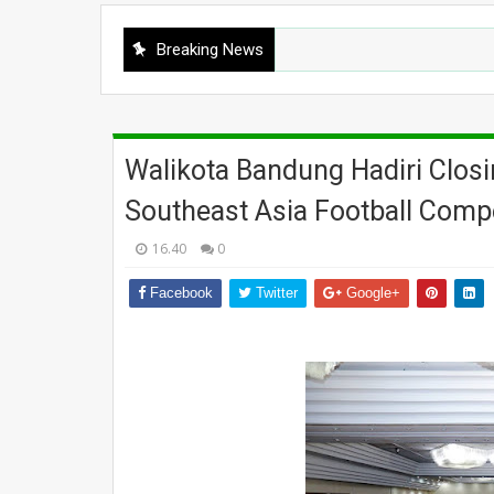
Breaking News
Walikota Bandung Hadiri Clos
Southeast Asia Football Comp
16.40
0
Facebook
Twitter
Google+