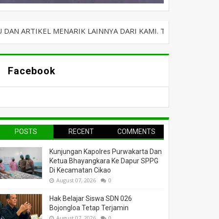
MENARIK LAINNYA DARI KAMI. TERIMA KASIH
Facebook
POSTS
RECENT
COMMENTS
Kunjungan Kapolres Purwakarta Dan
Ketua Bhayangkara Ke Dapur SPPG
Di Kecamatan Cikao
August 07, 2026
0
Hak Belajar Siswa SDN 026
Bojongloa Tetap Terjamin
August 07, 2026
0