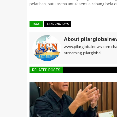
pelatihan, satu arena untuk semua cabang bela di
TAGS:
BANDUNG RAYA
About pilarglobalne
www.pilarglobalnews.com chann
streaming pilarglobal
RELATED POSTS