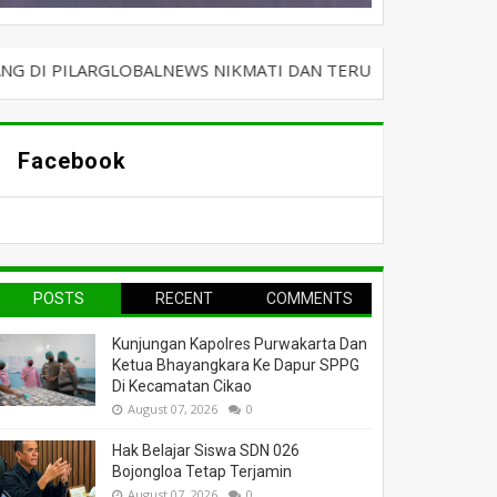
ARGLOBALNEWS NIKMATI DAN TERUS BERSELANCAR DENGAN KA
Facebook
POSTS
RECENT
COMMENTS
Kunjungan Kapolres Purwakarta Dan
Ketua Bhayangkara Ke Dapur SPPG
Di Kecamatan Cikao
August 07, 2026
0
Hak Belajar Siswa SDN 026
Bojongloa Tetap Terjamin
August 07, 2026
0