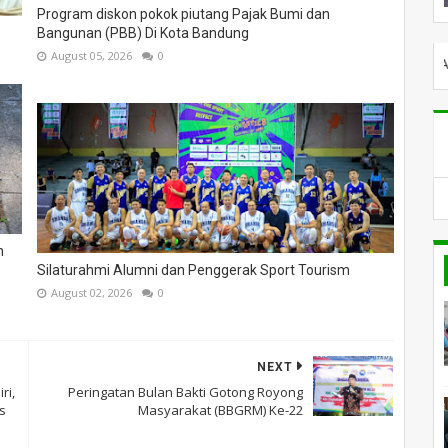
Program diskon pokok piutang Pajak Bumi dan
Bangunan (PBB) Di Kota Bandung
August 05, 2026
0
SELAMAT DATANG DI PIL
n
Silaturahmi Alumni dan Penggerak Sport Tourism
August 02, 2026
0
NEXT
ri,
Peringatan Bulan Bakti Gotong Royong
s
Masyarakat (BBGRM) Ke-22