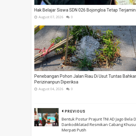
Hak Belajar Siswa SDN 026 Bojongloa Tetap Terjamin
August 07, 2026
0
Penebangan Pohon Jalan Riau Di Usut Tuntas Bahka
Perizinanpun Diperiksa
August 04, 2026
0
PREVIOUS
Bentuk Postur Prajurit TNI AD Jago Bela Di
Dankodiklatad Resmikan Cabang Khusu
Merpati Putih