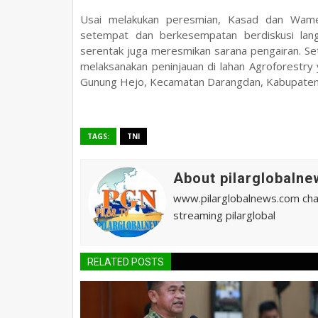
Usai melakukan peresmian, Kasad dan Wame
setempat dan berkesempatan berdiskusi lang
serentak juga meresmikan sarana pengairan. S
melaksanakan peninjauan di lahan Agroforestr
Gunung Hejo, Kecamatan Darangdan, Kabupaten 
TAGS:
TNI
About pilarglobalne
www.pilarglobalnews.com chann
streaming pilarglobal
RELATED POSTS