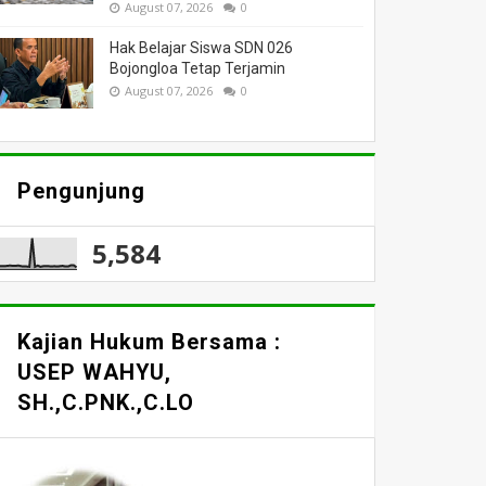
August 07, 2026
0
Hak Belajar Siswa SDN 026
Bojongloa Tetap Terjamin
August 07, 2026
0
Pengunjung
5,584
Kajian Hukum Bersama :
USEP WAHYU,
SH.,C.PNK.,C.LO