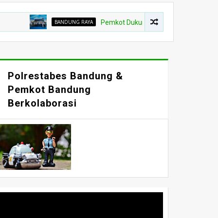
BANDUNG RAYA
Pemkot Dukung Polda Jabar Perang Melawan Ke
Polrestabes Bandung &
Pemkot Bandung
Berkolaborasi