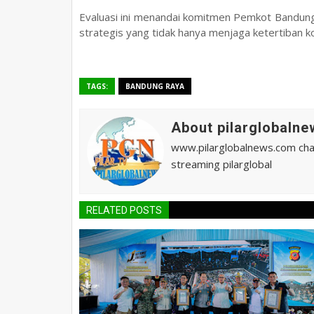
Evaluasi ini menandai komitmen Pemkot Bandun
strategis yang tidak hanya menjaga ketertiban 
TAGS:
BANDUNG RAYA
About pilarglobalne
www.pilarglobalnews.com chann
streaming pilarglobal
RELATED POSTS