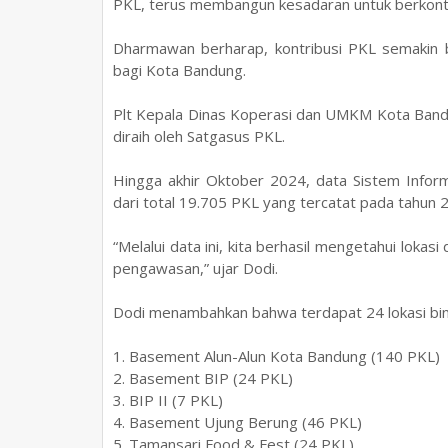
PKL, terus membangun kesadaran untuk berkontr
Dharmawan berharap, kontribusi PKL semakin 
bagi Kota Bandung.
Plt Kepala Dinas Koperasi dan UMKM Kota Band
diraih oleh Satgasus PKL.
Hingga akhir Oktober 2024, data Sistem Inform
dari total 19.705 PKL yang tercatat pada tahun 
“Melalui data ini, kita berhasil mengetahui lok
pengawasan,” ujar Dodi.
Dodi menambahkan bahwa terdapat 24 lokasi binaan
1. Basement Alun-Alun Kota Bandung (140 PKL)
2. Basement BIP (24 PKL)
3. BIP II (7 PKL)
4. Basement Ujung Berung (46 PKL)
5. Tamansari Food & Fest (24 PKL)