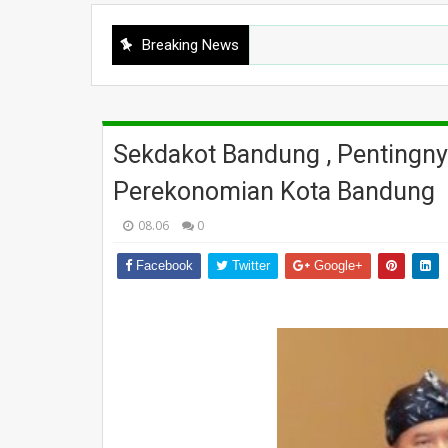
Breaking News
Sekdakot Bandung , Pentingny
Perekonomian Kota Bandung
08.06
0
Facebook
Twitter
Google+