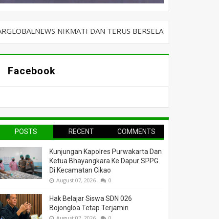
WS NIKMATI DAN TERUS BERSELANCAR DENGAN KABAR TERBAR
Facebook
POSTS
RECENT
COMMENTS
Kunjungan Kapolres Purwakarta Dan
Ketua Bhayangkara Ke Dapur SPPG
Di Kecamatan Cikao
August 07, 2026
0
Hak Belajar Siswa SDN 026
Bojongloa Tetap Terjamin
August 07, 2026
0