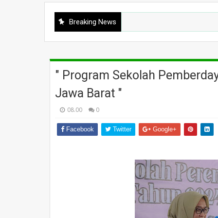
Breaking News
" Program Sekolah Pemberda
Jawa Barat "
08.00
0
Facebook
Twitter
Google+