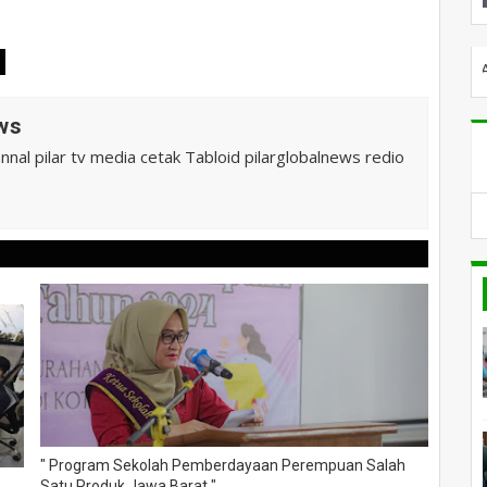
SELAMAT DATANG DI PILARGLOBALNE
ws
al pilar tv media cetak Tabloid pilarglobalnews redio
" Program Sekolah Pemberdayaan Perempuan Salah
Satu Produk Jawa Barat "