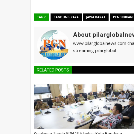
TAGS:
BANDUNG RAYA
JAWA BARAT
PENDIDIKAN
About pilarglobalne
www.pilarglobalnews.com chann
streaming pilarglobal
RELATED POSTS
Kejelasan Tanah SDN 195 Isolasi Kota Bandung