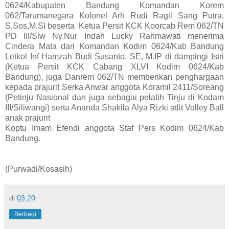
0624/Kabupaten Bandung Komandan Korem
062/Tarumanegara Kolonel Arh Rudi Ragil Sang Putra,
S.Sos,M.SI beserta Ketua Persit KCK Koorcab Rem 062/TN
PD III/Slw Ny.Nur Indah Lucky Rahmawati menerima
Cindera Mata dari Komandan Kodim 0624/Kab Bandung
Letkol Inf Hamzah Budi Susanto, SE, M.IP di dampingi Istri
(Ketua Persit KCK Cabang XLVI Kodim 0624/Kab
Bandung), juga Danrem 062/TN memberikan penghargaan
kepada prajurit Serka Anwar anggota Koramil 2411/Soreang
(Petinju Nasional dan juga sebagai pelatih Tinju di Kodam
III/Siliwangi) serta Ananda Shakila Alya Rizki atlit Volley Ball
anak prajurit
Koptu Imam Efendi anggota Staf Pers Kodim 0624/Kab
Bandung.
(Purwadi/Kosasih)
di
03.20
Berbagi