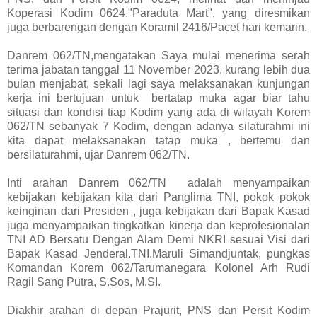
Koperasi Kodim 0624."Paraduta Mart", yang diresmikan
juga berbarengan dengan Koramil 2416/Pacet hari kemarin.
Danrem 062/TN,mengatakan Saya mulai menerima serah
terima jabatan tanggal 11 November 2023, kurang lebih dua
bulan menjabat, sekali lagi saya melaksanakan kunjungan
kerja ini bertujuan untuk bertatap muka agar biar tahu
situasi dan kondisi tiap Kodim yang ada di wilayah Korem
062/TN sebanyak 7 Kodim, dengan adanya silaturahmi ini
kita dapat melaksanakan tatap muka , bertemu dan
bersilaturahmi, ujar Danrem 062/TN.
Inti arahan Danrem 062/TN adalah menyampaikan
kebijakan kebijakan kita dari Panglima TNI, pokok pokok
keinginan dari Presiden , juga kebijakan dari Bapak Kasad
juga menyampaikan tingkatkan kinerja dan keprofesionalan
TNI AD Bersatu Dengan Alam Demi NKRI sesuai Visi dari
Bapak Kasad Jenderal.TNI.Maruli Simandjuntak, pungkas
Komandan Korem 062/Tarumanegara Kolonel Arh Rudi
Ragil Sang Putra, S.Sos, M.SI.
Diakhir arahan di depan Prajurit, PNS dan Persit Kodim