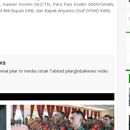
, Kasiter Korem 062/TN, Para Pasi Kodim 0609/Cimahi,
 Ahli Bupati KBB, dan Bapak Ariyanto (Staf DPMD KBB).
CAR DENGAN KABAR TERBARU DAN ARTIKEL MENARIK LAINNY
ws
al pilar tv media cetak Tabloid pilarglobalnews redio