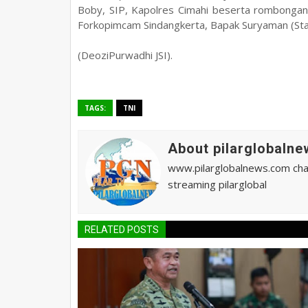
Boby, SIP, Kapolres Cimahi beserta rombongan
Forkopimcam Sindangkerta, Bapak Suryaman (Staf
DATANG DI PILARGLOBALNEWS NIKMATI DAN TERUS BERSELAN
(DeoziPurwadhi JSI).
TAGS:
TNI
About pilarglobalne
www.pilarglobalnews.com chann
streaming pilarglobal
RELATED POSTS