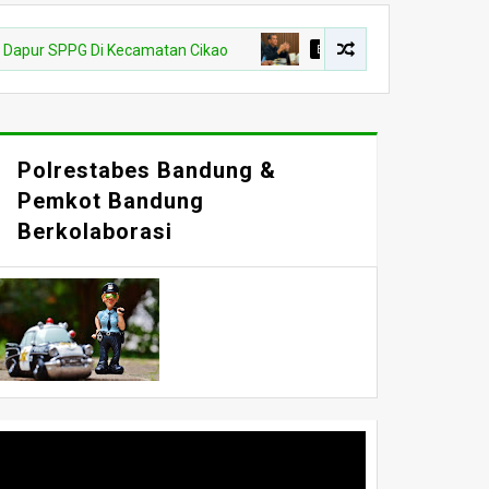
PG Di Kecamatan Cikao
BANDUNG RAYA
Hak Belajar Siswa S
Polrestabes Bandung &
Pemkot Bandung
Berkolaborasi