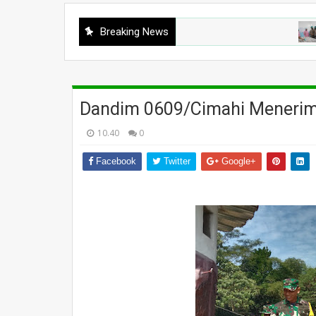
Breaking News
POLRI
Dandim 0609/Cimahi Meneri
10.40
0
Facebook
Twitter
Google+