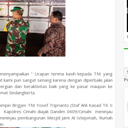
a menyampaikan " Ucapan terima kasih kepada TNI yang
P
at kami pun sangat senang karena dengan diperbaiki jalan
gian dan beraktivitas baik yang ke pasar maupun ke
amat Sindangkerta.
pin Brigjen TNI Yosef Triprianto (Staf Ahli Kasad TK II
Kapolres Cimahi diajak Dandim 0609/Cimahi meninjau
eninjau pembangunan Mesjid Jami Al Istiqomah, Rumah
an.