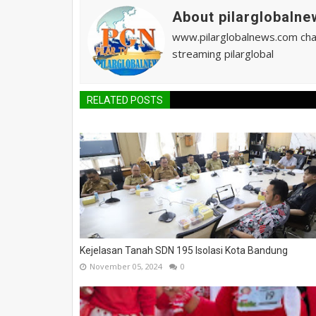
About pilarglobalne
www.pilarglobalnews.com chann
streaming pilarglobal
RELATED POSTS
Kejelasan Tanah SDN 195 Isolasi Kota Bandung
November 05, 2024
0