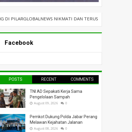
GLOBALNEWS NIKMATI DAN TERUS BERSELANCAR DENGAN KABA
Facebook
POSTS
RECENT
COMMENTS
TNI AD Sepakati Kerja Sama
Pengelolaan Sampah
August 09, 2026
0
Pemkot Dukung Polda Jabar Perang
Melawan Kejahatan Jalanan
August 08, 2026
0