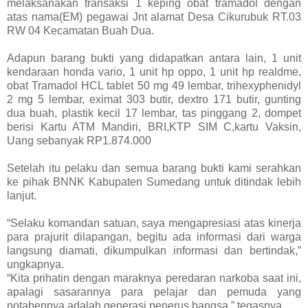
melaksanakan transaksi 1 keping obat tramadol dengan
atas nama(EM) pegawai Jnt alamat Desa Cikurubuk RT.03
RW 04 Kecamatan Buah Dua.
Adapun barang bukti yang didapatkan antara lain, 1 unit
kendaraan honda vario, 1 unit hp oppo, 1 unit hp realdme,
obat Tramadol HCL tablet 50 mg 49 lembar, trihexyphenidyl
2 mg 5 lembar, eximat 303 butir, dextro 171 butir, gunting
dua buah, plastik kecil 17 lembar, tas pinggang 2, dompet
berisi Kartu ATM Mandiri, BRI,KTP SIM C,kartu Vaksin,
Uang sebanyak RP1.874.000
Setelah itu pelaku dan semua barang bukti kami serahkan
ke pihak BNNK Kabupaten Sumedang untuk ditindak lebih
lanjut.
“Selaku komandan satuan, saya mengapresiasi atas kinerja
para prajurit dilapangan, begitu ada informasi dari warga
langsung diamati, dikumpulkan informasi dan bertindak,”
ungkapnya.
“Kita prihatin dengan maraknya peredaran narkoba saat ini,
apalagi sasarannya para pelajar dan pemuda yang
notabennya adalah generasi penerus bangsa,” tegasnya.