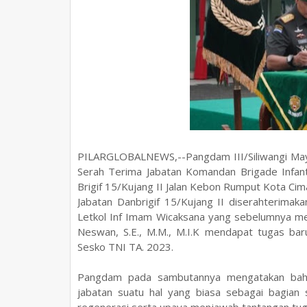
PILARGLOBALNEWS,--Pangdam III/Siliwangi May
Serah Terima Jabatan Komandan Brigade Infante
Brigif 15/Kujang II Jalan Kebon Rumput Kota Cima
Jabatan Danbrigif 15/Kujang II diserahterimaka
Letkol Inf Imam Wicaksana yang sebelumnya men
Neswan, S.E., M.M., M.I.K mendapat tugas b
Sesko TNI TA. 2023.
Pangdam pada sambutannya mengatakan bahwa
jabatan suatu hal yang biasa sebagai bagian