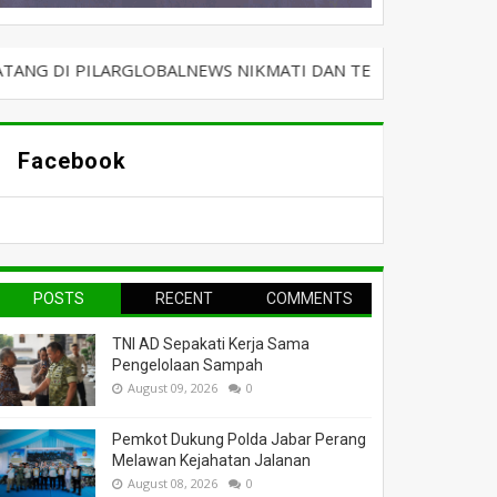
ARGLOBALNEWS NIKMATI DAN TERUS BERSELANCAR DENGAN KA
Facebook
POSTS
RECENT
COMMENTS
TNI AD Sepakati Kerja Sama
Pengelolaan Sampah
August 09, 2026
0
Pemkot Dukung Polda Jabar Perang
Melawan Kejahatan Jalanan
August 08, 2026
0