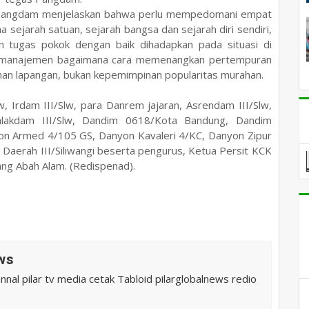
, Pangdam menjelaskan bahwa perlu mempedomani empat
 sejarah satuan, sejarah bangsa dan sejarah diri sendiri,
n tugas pokok dengan baik dihadapkan pada situasi di
ga manajemen bagaimana cara memenangkan pertempuran
nan lapangan, bukan kepemimpinan popularitas murahan.
w, Irdam III/Slw, para Danrem jajaran, Asrendam III/Slw,
alakdam III/Slw, Dandim 0618/Kota Bandung, Dandim
n Armed 4/105 GS, Danyon Kavaleri 4/KC, Danyon Zipur
 Daerah III/Siliwangi beserta pengurus, Ketua Persit KCK
ang Abah Alam. (Redispenad).
ws
al pilar tv media cetak Tabloid pilarglobalnews redio