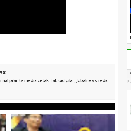
ws
al pilar tv media cetak Tabloid pilarglobalnews redio
P