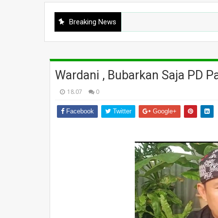
Breaking News
Wardani , Bubarkan Saja PD P
18.07
0
Facebook
Twitter
Google+