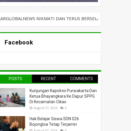
 NIKMATI DAN TERUS BERSELANCAR DENGAN KABAR TERBARU 
Facebook
POSTS
RECENT
COMMENTS
Kunjungan Kapolres Purwakarta Dan
Ketua Bhayangkara Ke Dapur SPPG
Di Kecamatan Cikao
August 07, 2026
0
Hak Belajar Siswa SDN 026
Bojongloa Tetap Terjamin
August 07, 2026
0