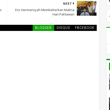
NEXT
es
Eric Hermansyah Membeberkan Makna
Hari Pahlawan
SELAMAT DATANG DI PILARGLOBALNEWS
BLOGGER
DISQUS
FACEBOOK