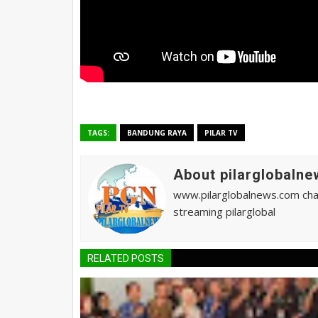
TAGS:
BANDUNG RAYA
PILAR TV
About pilarglobalne
www.pilarglobalnews.com chann
streaming pilarglobal
RELATED POSTS