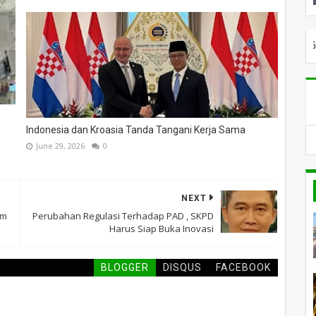
SELAMAT DATANG DI PILARGLOB
Indonesia dan Kroasia Tanda Tangani Kerja Sama
June 29, 2026
0
NEXT
am
Perubahan Regulasi Terhadap PAD , SKPD
Harus Siap Buka Inovasi
BLOGGER
DISQUS
FACEBOOK