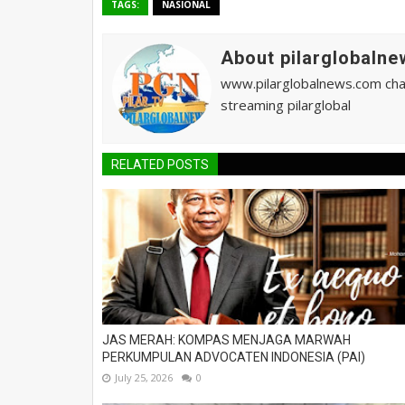
TAGS:
NASIONAL
About pilarglobalne
www.pilarglobalnews.com chann
streaming pilarglobal
RELATED POSTS
JAS MERAH: KOMPAS MENJAGA MARWAH
PERKUMPULAN ADVOCATEN INDONESIA (PAI)
July 25, 2026
0