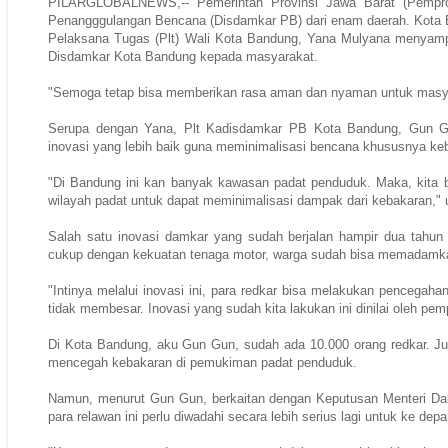
PILARGLOBALNEWS,-- Pemerintah Provinsi Jawa Barat (Pemp
Penangggulangan Bencana (Disdamkar PB) dari enam daerah. Kota B
Pelaksana Tugas (Plt) Wali Kota Bandung, Yana Mulyana menyampa
Disdamkar Kota Bandung kepada masyarakat.
"Semoga tetap bisa memberikan rasa aman dan nyaman untuk masya
Serupa dengan Yana, Plt Kadisdamkar PB Kota Bandung, Gun Gu
inovasi yang lebih baik guna meminimalisasi bencana khususnya k
"Di Bandung ini kan banyak kawasan padat penduduk. Maka, kita 
wilayah padat untuk dapat meminimalisasi dampak dari kebakaran,"
Salah satu inovasi damkar yang sudah berjalan hampir dua tahun 
cukup dengan kekuatan tenaga motor, warga sudah bisa memadamka
"Intinya melalui inovasi ini, para redkar bisa melakukan pencegahan
tidak membesar. Inovasi yang sudah kita lakukan ini dinilai oleh pe
Di Kota Bandung, aku Gun Gun, sudah ada 10.000 orang redkar. Ju
mencegah kebakaran di pemukiman padat penduduk.
Namun, menurut Gun Gun, berkaitan dengan Keputusan Menteri D
para relawan ini perlu diwadahi secara lebih serius lagi untuk ke de