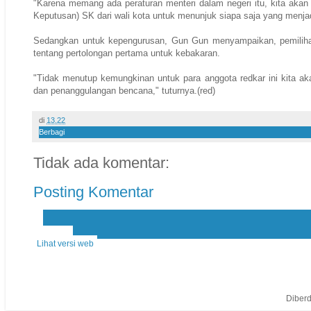
"Karena memang ada peraturan menteri dalam negeri itu, kita akan 
Keputusan) SK dari wali kota untuk menunjuk siapa saja yang menja
Sedangkan untuk kepengurusan, Gun Gun menyampaikan, pemiliha
tentang pertolongan pertama untuk kebakaran.
"Tidak menutup kemungkinan untuk para anggota redkar ini kita aka
dan penanggulangan bencana," tuturnya.(red)
di
13.22
Berbagi
Tidak ada komentar:
Posting Komentar
‹
›
Beranda
Lihat versi web
Diber