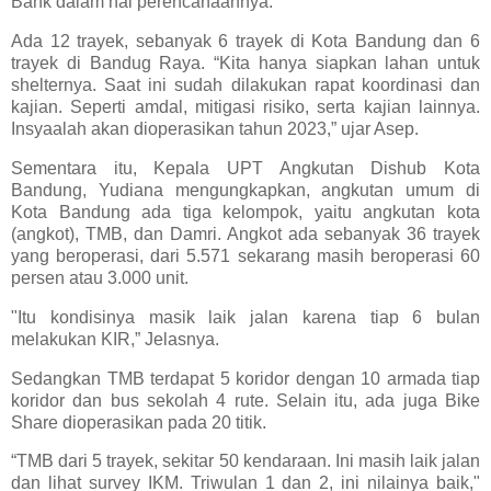
Bank dalam hal perencanaannya.
Ada 12 trayek, sebanyak 6 trayek di Kota Bandung dan 6
trayek di Bandug Raya. “Kita hanya siapkan lahan untuk
shelternya. Saat ini sudah dilakukan rapat koordinasi dan
kajian. Seperti amdal, mitigasi risiko, serta kajian lainnya.
Insyaalah akan dioperasikan tahun 2023,” ujar Asep.
Sementara itu, Kepala UPT Angkutan Dishub Kota
Bandung, Yudiana mengungkapkan, angkutan umum di
Kota Bandung ada tiga kelompok, yaitu angkutan kota
(angkot), TMB, dan Damri. Angkot ada sebanyak 36 trayek
yang beroperasi, dari 5.571 sekarang masih beroperasi 60
persen atau 3.000 unit.
"Itu kondisinya masik laik jalan karena tiap 6 bulan
melakukan KIR,” Jelasnya.
Sedangkan TMB terdapat 5 koridor dengan 10 armada tiap
koridor dan bus sekolah 4 rute. Selain itu, ada juga Bike
Share dioperasikan pada 20 titik.
“TMB dari 5 trayek, sekitar 50 kendaraan. Ini masih laik jalan
dan lihat survey IKM. Triwulan 1 dan 2, ini nilainya baik,"