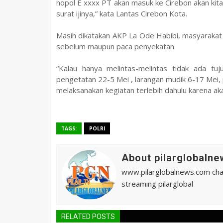
nopol E xxxx PT akan masuk ke Cirebon akan kita 
surat ijinya,” kata Lantas Cirebon Kota.
Masih dikatakan AKP La Ode Habibi, masyarakat 
sebelum maupun paca penyekatan.
“Kalau hanya melintas-melintas tidak ada tuj
pengetatan 22-5 Mei , larangan mudik 6-17 Mei,
melaksanakan kegiatan terlebih dahulu karena akan
TAGS:
POLRI
About pilarglobalne
www.pilarglobalnews.com chann
streaming pilarglobal
RELATED POSTS