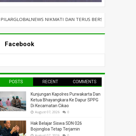
LNEWS NIKMATI DAN TERUS BERSELANCAR DENGAN KABAR TER
Facebook
POSTS
RECENT
COMMENTS
Kunjungan Kapolres Purwakarta Dan
Ketua Bhayangkara Ke Dapur SPPG
Di Kecamatan Cikao
August 07, 2026
0
Hak Belajar Siswa SDN 026
Bojongloa Tetap Terjamin
August 07, 2026
0