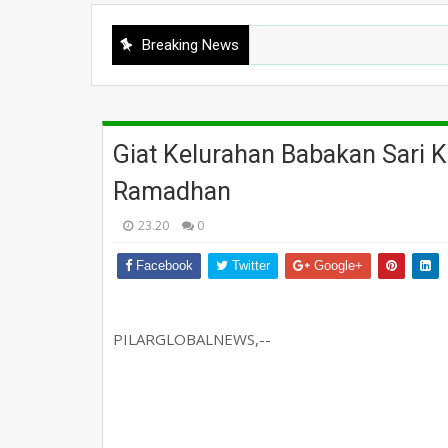
Breaking News
Giat Kelurahan Babakan Sari 
Ramadhan
23.20
0
Facebook
Twitter
Google+
PILARGLOBALNEWS,--