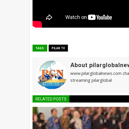
TAGS:
PILAR TV
About pilarglobalne
www.pilarglobalnews.com chann
streaming pilarglobal
RELATED POSTS