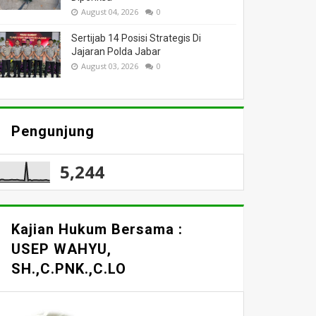
August 04, 2026
0
Sertijab 14 Posisi Strategis Di
Jajaran Polda Jabar
August 03, 2026
0
Pengunjung
5,244
Kajian Hukum Bersama :
USEP WAHYU,
SH.,C.PNK.,C.LO