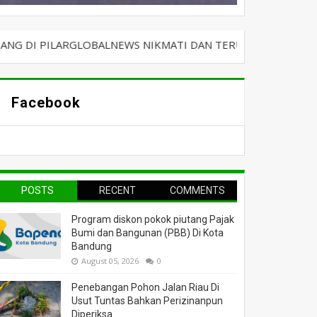
ARGLOBALNEWS NIKMATI DAN TERUS BERSELANCAR DENGAN KA
Facebook
POSTS
RECENT
COMMENTS
Program diskon pokok piutang Pajak
Bumi dan Bangunan (PBB) Di Kota
Bandung
August 05, 2026
0
Penebangan Pohon Jalan Riau Di
Usut Tuntas Bahkan Perizinanpun
Diperiksa