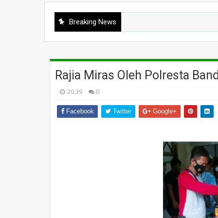
Breaking News
Rajia Miras Oleh Polresta Ban
20.39
0
Facebook
Twitter
Google+