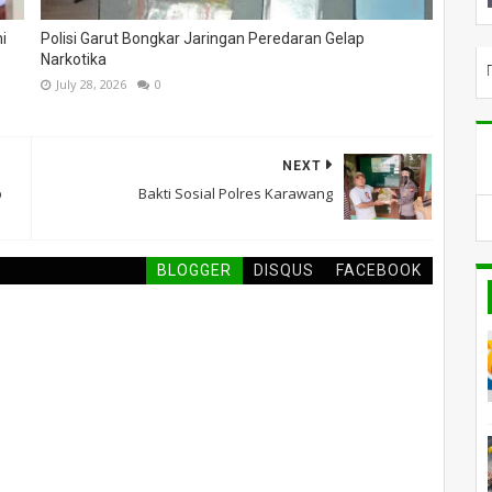
i
Polisi Garut Bongkar Jaringan Peredaran Gelap
Narkotika
SELAMAT DATANG DI PIL
July 28, 2026
0
NEXT
p
Bakti Sosial Polres Karawang
BLOGGER
DISQUS
FACEBOOK