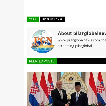
TAGS:
INTERNASIONAL
About pilarglobalne
www.pilarglobalnews.com chann
streaming pilarglobal
RELATED POSTS