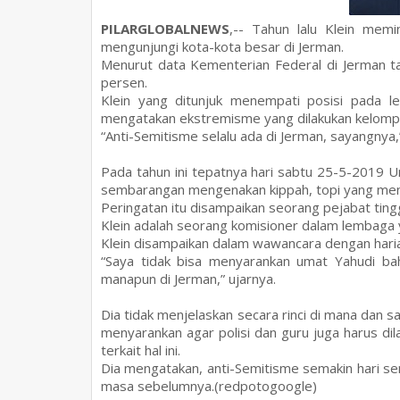
PILARGLOBALNEWS
,-- Tahun lalu Klein mem
mengunjungi kota-kota besar di Jerman.
Menurut data Kementerian Federal di Jerman ta
persen.
Klein yang ditunjuk menempati posisi pada l
mengatakan ekstremisme yang dilakukan kelompo
“Anti-Semitisme selalu ada di Jerman, sayangnya,” 
Pada tahun ini tepatnya hari sabtu 25-5-2019 Um
sembarangan mengenakan kippah, topi yang menu
Peringatan itu disampaikan seorang pejabat tinggi
Klein adalah seorang komisioner dalam lembaga
Klein disampaikan dalam wawancara dengan harian
“Saya tidak bisa menyarankan umat Yahudi b
manapun di Jerman,” ujarnya.
Dia tidak menjelaskan secara rinci di mana dan 
menyarankan agar polisi dan guru juga harus dil
terkait hal ini.
Dia mengatakan, anti-Semitisme semakin hari se
masa sebelumnya.(redpotogoogle)