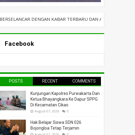
R DENGAN KABAR TERBARU DAN ARTIKEL MENARIK LAINNYA D
Facebook
POSTS
RECENT
COMMENTS
Kunjungan Kapolres Purwakarta Dan
Ketua Bhayangkara Ke Dapur SPPG
Di Kecamatan Cikao
August 07, 2026
0
Hak Belajar Siswa SDN 026
Bojongloa Tetap Terjamin
August 07, 2026
0