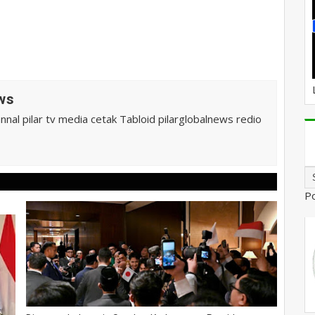
ws
al pilar tv media cetak Tabloid pilarglobalnews redio
P