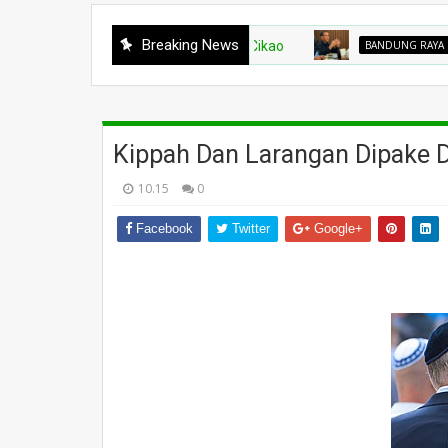
Breaking News
BANDUNG RAYA
Hak Bel
Kippah Dan Larangan Dipake 
10.15
0
Facebook
Twitter
Google+