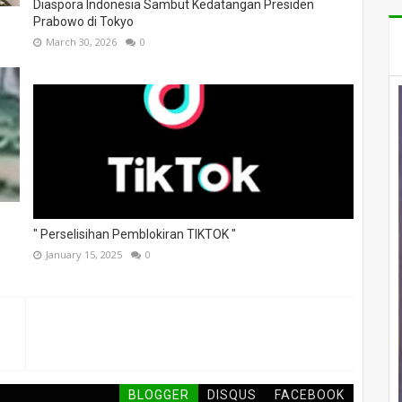
Diaspora Indonesia Sambut Kedatangan Presiden
Prabowo di Tokyo
March 30, 2026
0
" Perselisihan Pemblokiran TIKTOK "
January 15, 2025
0
BLOGGER
DISQUS
FACEBOOK