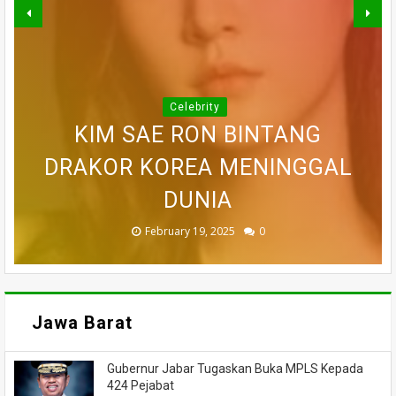
Celebrity
KIM SAE RON BINTANG
DRAMA KERAJAAN ETERNAL
DRAKOR KOREA MENINGGAL
MOON GA YOUNG DAN CHOI
LEE MIN HO SALAH SATU
STORY OF YANXI PALACE
AKTOR TERMAHAL
HYUN WOOK
(2018)
DUNIA
LOVE
September 12, 2024
February 19, 2025
October 10, 2025
January 27, 2025
July 23, 2024
0
0
0
0
0
Jawa Barat
Gubernur Jabar Tugaskan Buka MPLS Kepada
424 Pejabat