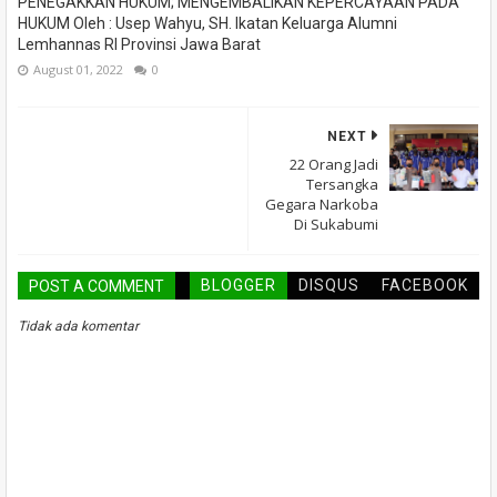
PENEGAKKAN HUKUM; MENGEMBALIKAN KEPERCAYAAN PADA
HUKUM Oleh : Usep Wahyu, SH. Ikatan Keluarga Alumni
Lemhannas RI Provinsi Jawa Barat
August 01, 2022
0
NEXT
22 Orang Jadi
Tersangka
Gegara Narkoba
Di Sukabumi
BLOGGER
DISQUS
FACEBOOK
POST A COMMENT
Tidak ada komentar